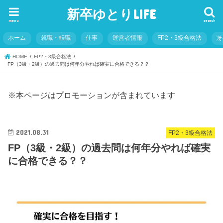
新卒ゆとりLIFE
menu
search
ホーム
就職・転職
仕事
運営者情報
FP2・3級合格法
そ
HOME
FP2・3級合格法
FP（3級・2級）の過去問は何年分やれば確実に合格できる？？
※本ページはプロモーションが含まれています
2021.08.31
FP2・3級合格法
FP（3級・2級）の過去問は何年分やれば確実
に合格できる？？