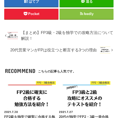
はてブ
送る
Pocket
feedly
【まとめ】FP3級・2級を独学での攻略方法について
解説！
20代営業マンがFPは役立つと断言する3つの理由
RECOMMEND
こちらの記事も人気です。
FP2・3級合格法
FP2・3級合格法
2021.7.30
2021.7.27
FP2級を独学で確実に合格する勉
20代が独学でFP2・3級一発合格