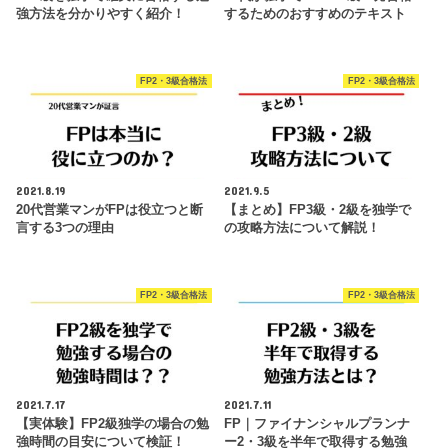
強方法を分かりやすく紹介！
するためのおすすめのテキスト
FP2・3級合格法
FP2・3級合格法
2021.8.19
2021.9.5
20代営業マンがFPは役立つと断
【まとめ】FP3級・2級を独学で
言する3つの理由
の攻略方法について解説！
FP2・3級合格法
FP2・3級合格法
2021.7.17
2021.7.11
【実体験】FP2級独学の場合の勉
FP｜ファイナンシャルプランナ
強時間の目安について検証！
ー2・3級を半年で取得する勉強