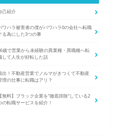
自己紹介
パワハラ被害者の僕がパワハラ0の会社へ転職
する為にした3つの事
26歳で営業から未経験の異業種・異職種へ転
職して人生が好転した話
脱出！不動産営業でノルマがきつくて不動産
管理の仕事に転職はアリ？
【無料】ブラック企業を”徹底排除”している2
つの転職サービスを紹介！