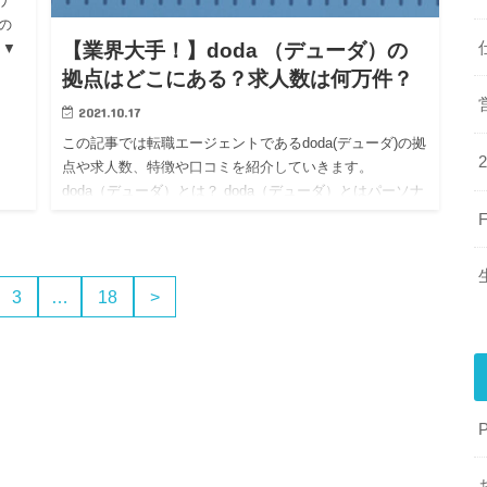
ナ
sの
【業界大手！】doda （デューダ）の
 ▼
拠点はどこにある？求人数は何万件？
2021.10.17
この記事では転職エージェントであるdoda(デューダ)の拠
点や求人数、特徴や口コミを紹介していきます。
doda（デューダ）とは？ doda（デューダ）とはパーソナ
ルキャリア株式会社する転職エージェントです。 全国各
地に…
3
…
18
>
P