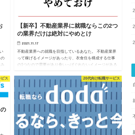
お
【新卒】不動産業界に就職ならこの2つ
の業界だけは絶対にやめとけ
2021.11.17
い
不動産業界への就職を目指しているあなた。 不動産業界
みの
って稼げるイメージがあったり、衣食住を構成する仕事
休み
の1つなので需要があり食いっぱぐれないイメージがある
理
と思います。 本記事では、新卒から3年以上不動産・建築
業界で仕事を…
ービス
20代向け転職サービス
sの