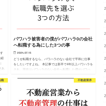
パワハラ被害者の僕がパワハラ0の会社
へ転職する為にした3つの事
2024.07.15
ます
己紹
どうせ転職するなら、パワハラのない会社で平和に仕事
：
をしたいですよね。 本記事では新卒で4年以上パワハラを
史あ
され、現在はパワハラのない会社へ転職した僕がパワハ
ラのない会社へ転職するために行った3つのことを紹介し
ます。 この方…
転職
不動産業界