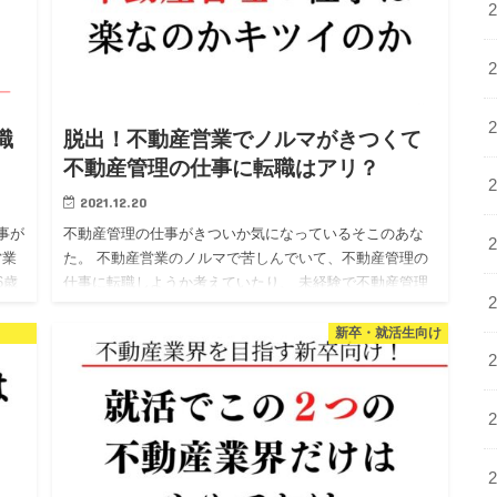
職
脱出！不動産営業でノルマがきつくて
不動産管理の仕事に転職はアリ？
2021.12.20
事が
不動産管理の仕事がきついか気になっているそこのあな
営業
た。 不動産営業のノルマで苦しんでいて、不動産管理の
6歳
仕事に転職しようか考えていたり、 未経験で不動産管理
し
を検討しているあなた向けに、不動産管理の仕事がきつ
いのか、ノルマは…
新卒・就活生向け