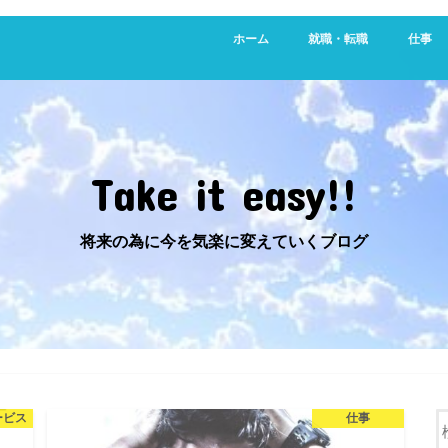
ホーム
就職・転職
仕事
新卒・就活生向け
20代向け転職サービス
営業
不動産
Take it easy!!
将来の為に今を気楽に変えていくブログ
ービス
仕事