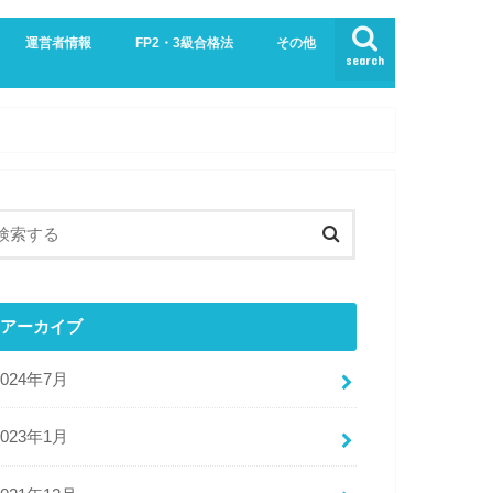
運営者情報
FP2・3級合格法
その他
search
業界
生活
お問い合わせ
プライバシーポリシー・免責事項
サイトマップ
アーカイブ
2024年7月
2023年1月