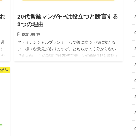
やれ
20代営業マンがFPは役立つと断言する
3つの理由
2021.08.19
と過
ファイナンシャルプランナーって役に立つ・役に立たな
く
い、様々な意見がありますが、どちらかよく分からない
この
ですよね。 この記事では20代営業マンの僕がFPを取得す
の実
る事は役立つと断言する3つの理由についてお話していき
ます。 特に…
合格法