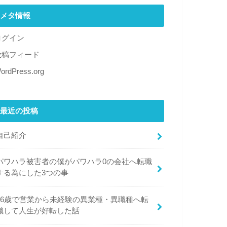
メタ情報
ログイン
投稿フィード
ordPress.org
最近の投稿
自己紹介
パワハラ被害者の僕がパワハラ0の会社へ転職
する為にした3つの事
26歳で営業から未経験の異業種・異職種へ転
職して人生が好転した話