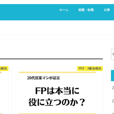
ホーム
就職・転職
仕事
新卒・就活生向け
20代向け転職サービス
営業
不動産
合格法
FP2・3級合格法