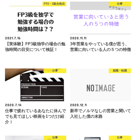
FP2・3級合格法
仕事
2021.7.16
2020.11.11
【実体験】FP3級独学の場合の勉
3年営業をやっている僕が思う、
強時間の目安について検証！
営業に向いている人の５つの特徴
仕事
就職・転職
2020.7.14
2020.12.9
仕事で疲れているあなたに休んで
新卒でノルマなしの営業と聞いて
でも見てほしい映画を1つだけ紹
入社した僕の末路
介！
仕事
仕事