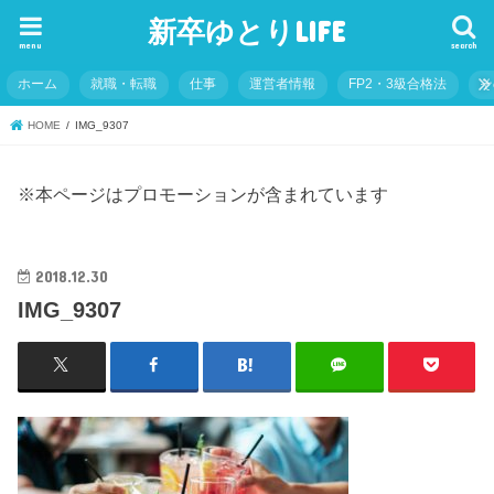
新卒ゆとりLIFE
menu
search
ホーム
就職・転職
仕事
運営者情報
FP2・3級合格法
そ
HOME
IMG_9307
※本ページはプロモーションが含まれています
2018.12.30
IMG_9307