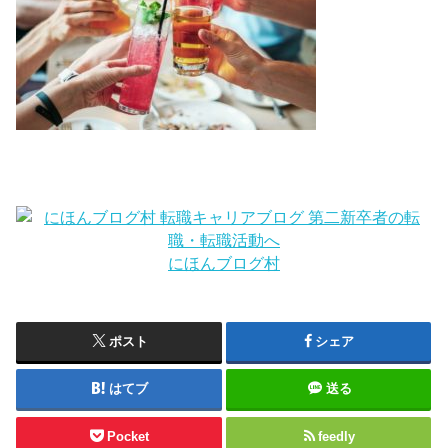
にほんブログ村
ポスト
シェア
はてブ
送る
Pocket
feedly