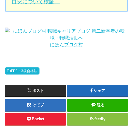
目安について検証！
にほんブログ村
FP2・3級合格法
ポスト
シェア
はてブ
送る
Pocket
feedly