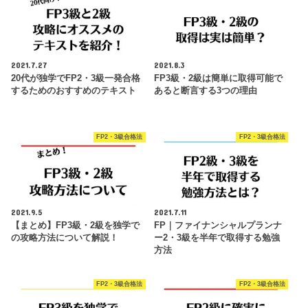
2021.7.27
2021.8.3
20代が独学でFP2・3級一発合格
FP3級・2級は簡単に取得可能で
するためのおすすめのテキスト
あると断言する3つの理由
FP2・3級合格法
FP2・3級合格法
2021.9.5
2021.7.11
【まとめ】FP3級・2級を独学で
FP｜ファイナンシャルプランナ
の攻略方法について解説！
ー2・3級を半年で取得する勉強
方法
FP2・3級合格法
FP2・3級合格法