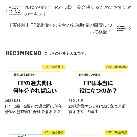
20代が独学でFP2・3級一発合格するためのおすすめ
のテキスト
【実体験】FP2級独学の場合の勉強時間の目安につ
いて検証！
RECOMMEND
こちらの記事も人気です。
FP2・3級合格法
FP2・3級合格法
2021.8.31
2021.8.19
FP（3級・2級）の過去問は何年
20代営業マンがFPは役立つと断
分やれば確実に合格できる？？
言する3つの理由
FP2・3級合格法
FP2・3級合格法