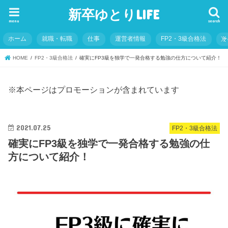
新卒ゆとりLIFE
menu
search
ホーム
就職・転職
仕事
運営者情報
FP2・3級合格法
そ
HOME
FP2・3級合格法
確実にFP3級を独学で一発合格する勉強の仕方について紹介！
※本ページはプロモーションが含まれています
2021.07.25
FP2・3級合格法
確実にFP3級を独学で一発合格する勉強の仕
方について紹介！