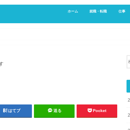
ホーム
就職・転職
仕事
新卒・就活生向け
20代向け転職サービス
営業
不動産
す
はてブ
送る
Pocket