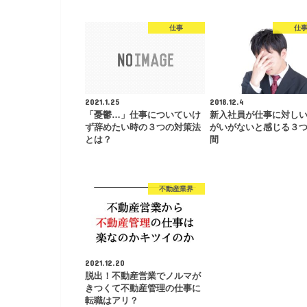
仕事
仕
2021.1.25
2018.12.4
「憂鬱…」仕事についていけ
新入社員が仕事に対し
ず辞めたい時の３つの対策法
がいがないと感じる３
とは？
間
不動産業界
2021.12.20
脱出！不動産営業でノルマが
きつくて不動産管理の仕事に
転職はアリ？