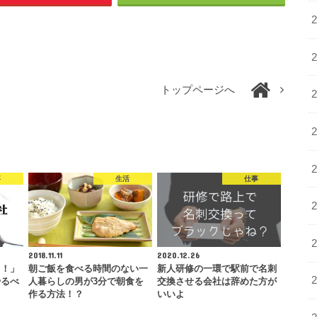
トップページへ
事
生活
仕事
2018.11.11
2020.12.26
る！」
朝ご飯を食べる時間のない一
新人研修の一環で駅前で名刺
やるべ
人暮らしの男が3分で朝食を
交換させる会社は辞めた方が
作る方法！？
いいよ