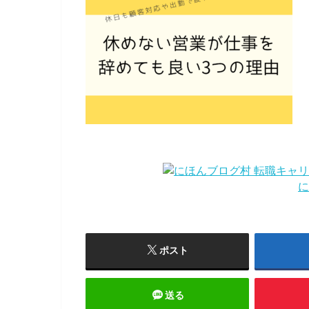
に
ポスト
送る