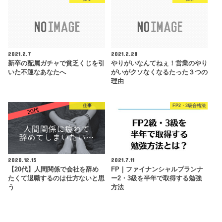
2021.2.7
2021.2.28
新卒の配属ガチャで貧乏くじを引
やりがいなんてねぇ！営業のやり
いた不運なあなたへ
がいがクソなくなるたった３つの
理由
仕事
FP2・3級合格法
2020.12.15
2021.7.11
【20代】人間関係で会社を辞め
FP｜ファイナンシャルプランナ
たくて退職するのは仕方ないと思
ー2・3級を半年で取得する勉強
う
方法