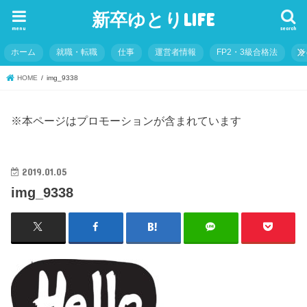
新卒ゆとりLIFE
menu
search
ホーム
就職・転職
仕事
運営者情報
FP2・3級合格法
そ
HOME
img_9338
※本ページはプロモーションが含まれています
2019.01.05
img_9338