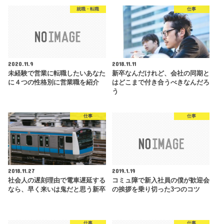
就職・転職
仕事
2020.11.9
2018.11.11
未経験で営業に転職したいあなた
新卒なんだけれど、会社の同期と
に４つの性格別に営業職を紹介
はどこまで付き合うべきなんだろ
う
仕事
仕事
2018.11.27
2019.1.19
社会人の遅刻理由で電車遅延する
コミュ障で新入社員の僕が歓迎会
なら、早く来いは鬼だと思う新卒
の挨拶を乗り切った3つのコツ
仕事
仕事