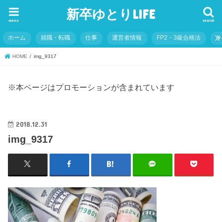
新卒ゆとりLIFE
menu
search
ホーム
就職・転職
仕事
運営者情報
FP2・3級合格法
そ
HOME
img_9317
※本ページはプロモーションが含まれています
2018.12.31
img_9317