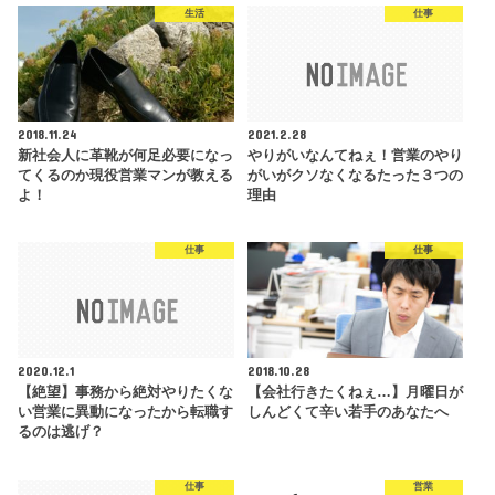
生活
仕事
2018.11.24
2021.2.28
新社会人に革靴が何足必要になっ
やりがいなんてねぇ！営業のやり
てくるのか現役営業マンが教える
がいがクソなくなるたった３つの
よ！
理由
仕事
仕事
2020.12.1
2018.10.28
【絶望】事務から絶対やりたくな
【会社行きたくねぇ…】月曜日が
い営業に異動になったから転職す
しんどくて辛い若手のあなたへ
るのは逃げ？
仕事
営業