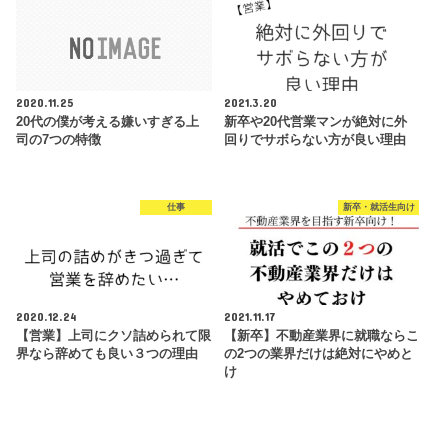
2020.11.25
2021.3.20
20代の僕が考える嫌いすぎる上
新卒や20代営業マンが絶対に外
司の7つの特徴
回りでサボらない方が良い理由
仕事
新卒・就活生向け
2020.12.24
2021.11.17
【営業】上司にクソ詰められて限
【新卒】不動産業界に就職ならこ
界なら辞めても良い３つの理由
の2つの業界だけは絶対にやめと
け