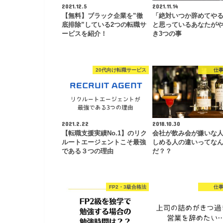
2021.12.5
2021.11.14
【無料】ブラック企業を”徹
「絶対いつか辞めてや
底排除”している2つの転職サ
と思っているあなたが
ービスを紹介！
き3つの事
20代向け転職サービス
仕
2021.2.22
2018.10.30
【転職支援実績No.1】のリク
会社が飲み会が嫌いな
ルートエージェントこそ最強
しめる人の違いってな
である３つの理由
だ？？
FP2・3級合格法
仕