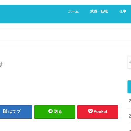
ホーム
就職・転職
仕事
新卒・就活生向け
20代向け転職サービス
営業
不動産
す
はてブ
送る
Pocket