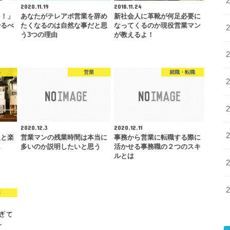
2020.11.19
2018.11.24
る！」
あなたがテレアポ営業を辞め
新社会人に革靴が何足必要に
やるべ
たくなるのは自然な事だと思
なってくるのか現役営業マン
う3つの理由
が教えるよ！
事
営業
就職・転職
2020.12.3
2020.12.11
人と楽
営業マンの残業時間は本当に
事務から営業に転職する際に
ん
多いのか説明したいと思う
活かせる事務職の２つのスキ
ルとは
事