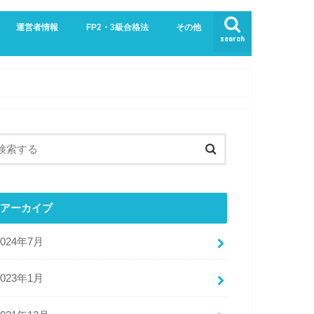
運営者情報
FP2・3級合格法
その他
search
業界
生活
お問い合わせ
プライバシーポリシー・免責事項
サイトマップ
アーカイブ
2024年7月
2023年1月