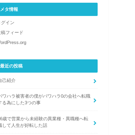
メタ情報
ログイン
投稿フィード
ordPress.org
最近の投稿
自己紹介
パワハラ被害者の僕がパワハラ0の会社へ転職
する為にした3つの事
26歳で営業から未経験の異業種・異職種へ転
職して人生が好転した話