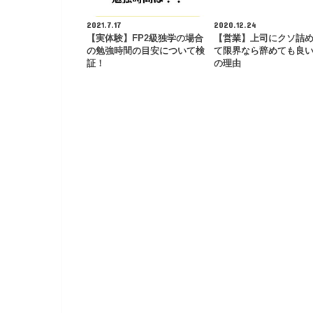
2021.7.17
2020.12.24
【実体験】FP2級独学の場合
【営業】上司にクソ詰
の勉強時間の目安について検
て限界なら辞めても良
証！
の理由