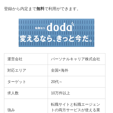
登録から内定まで
無料
で利用ができます。
運営会社
パーソナルキャリア株式会社
対応エリア
全国+海外
ターゲット
20代～
求人数
10万件以上
転職サイトと転職エージェン
強み
トの両方サービスが使える業