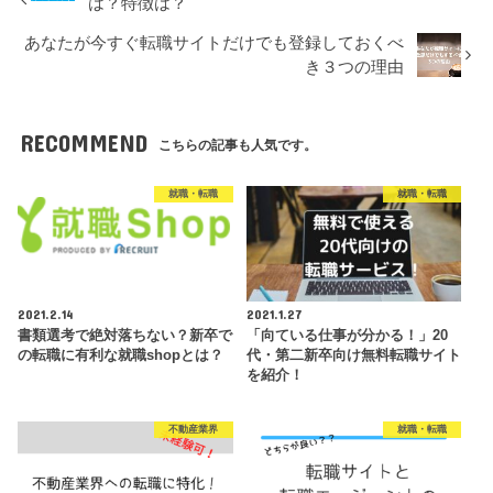
は？特徴は？
あなたが今すぐ転職サイトだけでも登録しておくべ
き３つの理由
RECOMMEND
こちらの記事も人気です。
就職・転職
就職・転職
2021.2.14
2021.1.27
書類選考で絶対落ちない？新卒で
「向ている仕事が分かる！」20
の転職に有利な就職shopとは？
代・第二新卒向け無料転職サイト
を紹介！
不動産業界
就職・転職