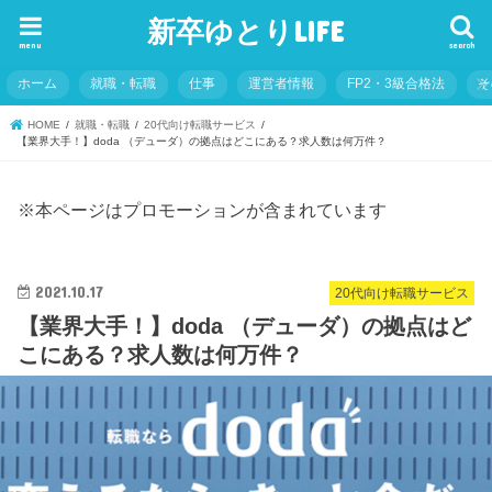
新卒ゆとりLIFE
menu
search
ホーム
就職・転職
仕事
運営者情報
FP2・3級合格法
そ
HOME
就職・転職
20代向け転職サービス
【業界大手！】doda （デューダ）の拠点はどこにある？求人数は何万件？
※本ページはプロモーションが含まれています
2021.10.17
20代向け転職サービス
【業界大手！】doda （デューダ）の拠点はど
こにある？求人数は何万件？