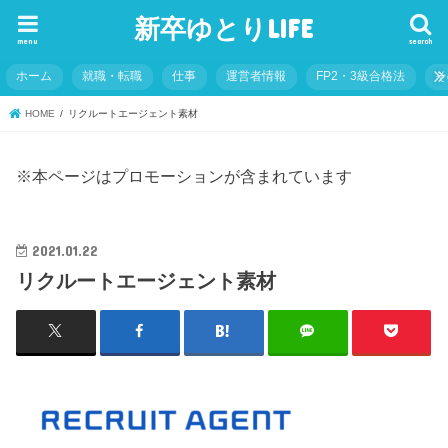
新卒ゆとりLIFE
menu
search
ホーム
就職・転職
仕事
運営者情報
FP2・3級合格法
そ
HOME
リクルートエージェント素材
※本ページはプロモーションが含まれています
2021.01.22
リクルートエージェント素材