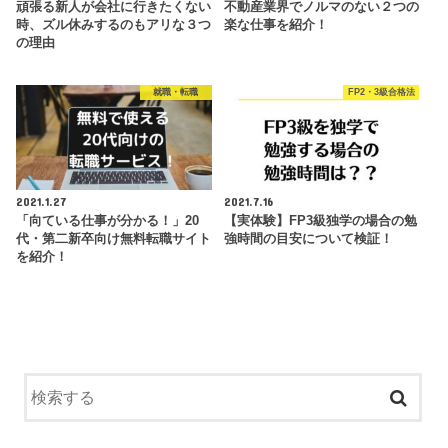
頑張る新人が会社に行きたくない
不動産業界でノルマのない２つの
時、ズル休みするのもアリな３つ
楽な仕事を紹介！
の理由
就職・転職
FP2・3級合格法
2021.1.27
2021.7.16
「向ている仕事が分かる！」20
【実体験】FP3級独学の場合の勉
代・第二新卒向け無料転職サイト
強時間の目安について検証！
を紹介！