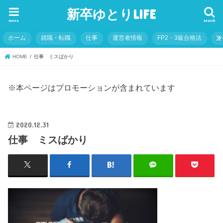
新卒ゆとりLIFE
menu
search
ホーム
就職・転職
仕事
運営者情報
FP2・3級合格法
そ
HOME
仕事 ミスばかり
※本ページはプロモーションが含まれています
2020.12.31
仕事 ミスばかり