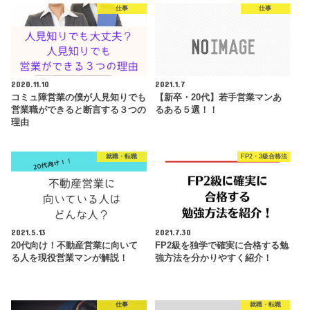
仕事
仕事
2020.11.10
2021.1.7
コミュ障営業の僕が人見知りでも
【新卒・20代】若手営業マンあ
営業職ができると断言する３つの
るある５選！！
理由
就職・転職
FP2・3級合格法
2021.5.13
2021.7.30
20代向け！不動産営業に向いて
FP2級を独学で確実に合格する勉
る人を現役営業マンが解説！
強方法を分かりやすく紹介！
仕事
就職・転職