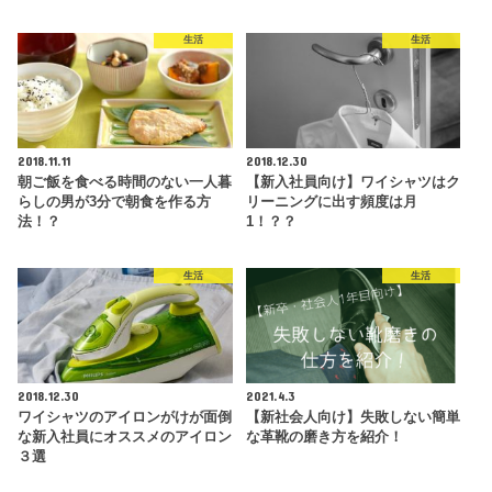
生活
生活
2018.11.11
2018.12.30
朝ご飯を食べる時間のない一人暮
【新入社員向け】ワイシャツはク
らしの男が3分で朝食を作る方
リーニングに出す頻度は月
法！？
1！？？
生活
生活
2018.12.30
2021.4.3
ワイシャツのアイロンがけが面倒
【新社会人向け】失敗しない簡単
な新入社員にオススメのアイロン
な革靴の磨き方を紹介！
３選