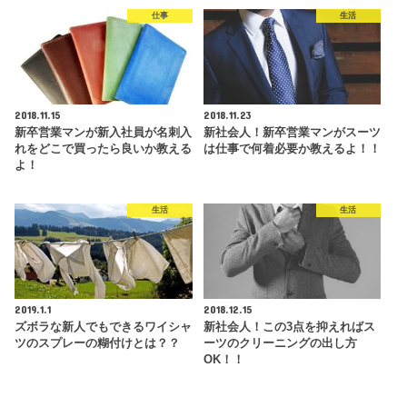
仕事
生活
2018.11.15
2018.11.23
新卒営業マンが新入社員が名刺入
新社会人！新卒営業マンがスーツ
れをどこで買ったら良いか教える
は仕事で何着必要か教えるよ！！
よ！
生活
生活
2019.1.1
2018.12.15
ズボラな新人でもできるワイシャ
新社会人！この3点を抑えればス
ツのスプレーの糊付けとは？？
ーツのクリーニングの出し方
OK！！