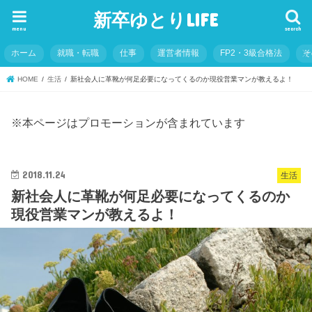
新卒ゆとりLIFE
menu
search
ホーム
就職・転職
仕事
運営者情報
FP2・3級合格法
そ
HOME
生活
新社会人に革靴が何足必要になってくるのか現役営業マンが教えるよ！
※本ページはプロモーションが含まれています
2018.11.24
生活
新社会人に革靴が何足必要になってくるのか
現役営業マンが教えるよ！