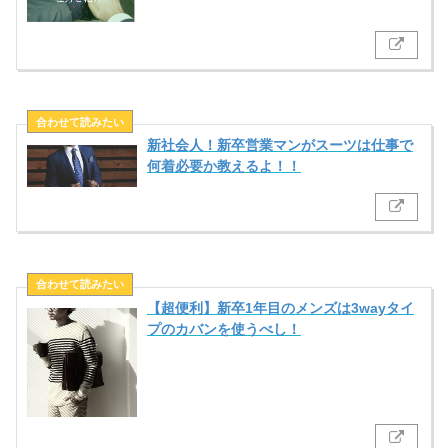
新社会人！新卒営業マンがスーツは仕事で
何着必要か教えるよ！！
【超便利】新卒1年目のメンズは3wayタイ
プのカバンを使うべし！