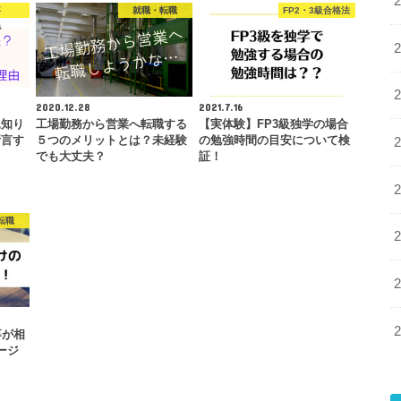
事
就職・転職
FP2・3級合格法
2020.12.28
2021.7.16
見知り
工場勤務から営業へ転職する
【実体験】FP3級独学の場合
断言す
５つのメリットとは？未経験
の勉強時間の目安について検
でも大丈夫？
証！
転職
卒が相
ージ