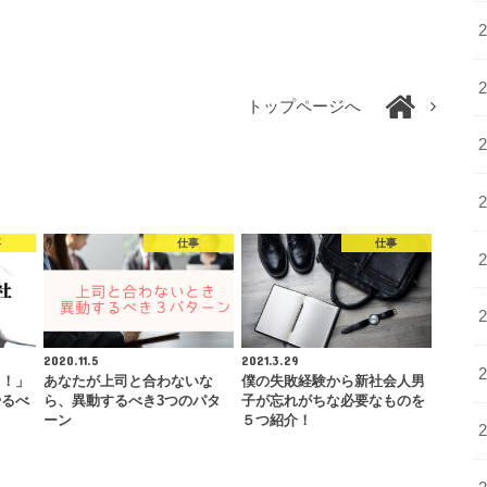
トップページへ
事
仕事
仕事
2020.11.5
2021.3.29
る！」
あなたが上司と合わないな
僕の失敗経験から新社会人男
やるべ
ら、異動するべき3つのパタ
子が忘れがちな必要なものを
ーン
５つ紹介！