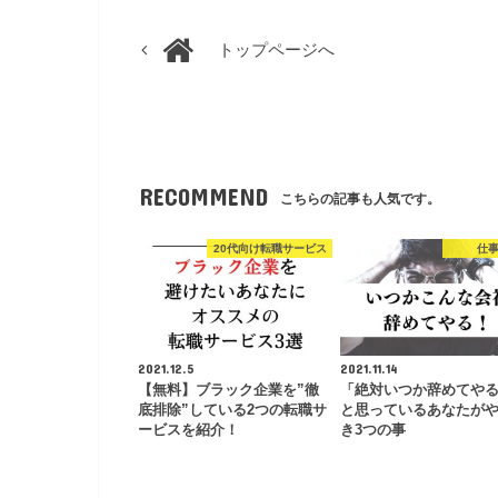
トップページへ
RECOMMEND
こちらの記事も人気です。
20代向け転職サービス
仕
2021.12.5
2021.11.14
【無料】ブラック企業を”徹
「絶対いつか辞めてや
底排除”している2つの転職サ
と思っているあなたが
ービスを紹介！
き3つの事