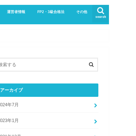
運営者情報
FP2・3級合格法
その他
search
業界
生活
お問い合わせ
プライバシーポリシー・免責事項
サイトマップ
アーカイブ
2024年7月
2023年1月