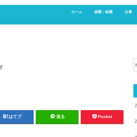
ホーム
就職・転職
仕事
新卒・就活生向け
20代向け転職サービス
営業
不動産
す
はてブ
送る
Pocket