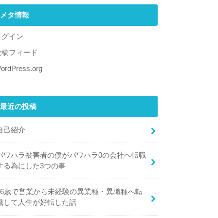
メタ情報
ログイン
投稿フィード
ordPress.org
最近の投稿
自己紹介
パワハラ被害者の僕がパワハラ0の会社へ転職
する為にした3つの事
26歳で営業から未経験の異業種・異職種へ転
職して人生が好転した話