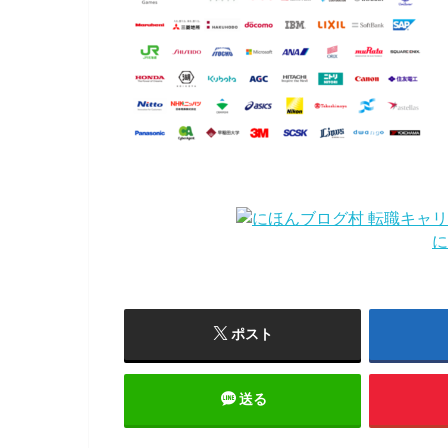
に
ポスト
送る