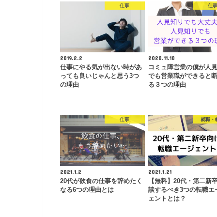
仕事
仕
2019.2.2
2020.11.10
仕事にやる気が出ない時があ
コミュ障営業の僕が人
っても良いじゃんと思う3つ
でも営業職ができると
の理由
る３つの理由
仕事
就職・
2021.1.2
2021.1.21
20代が飲食の仕事を辞めたく
【無料】20代・第二新
なる6つの理由とは
談するべき3つの転職エ
ェントとは？