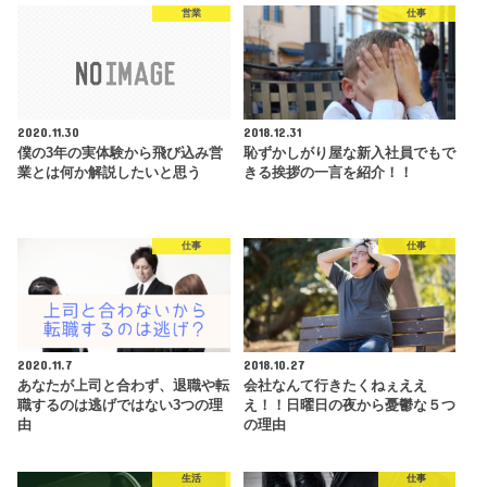
営業
仕事
2020.11.30
2018.12.31
僕の3年の実体験から飛び込み営
恥ずかしがり屋な新入社員でもで
業とは何か解説したいと思う
きる挨拶の一言を紹介！！
仕事
仕事
2020.11.7
2018.10.27
あなたが上司と合わず、退職や転
会社なんて行きたくねぇええ
職するのは逃げではない3つの理
え！！日曜日の夜から憂鬱な５つ
由
の理由
生活
仕事