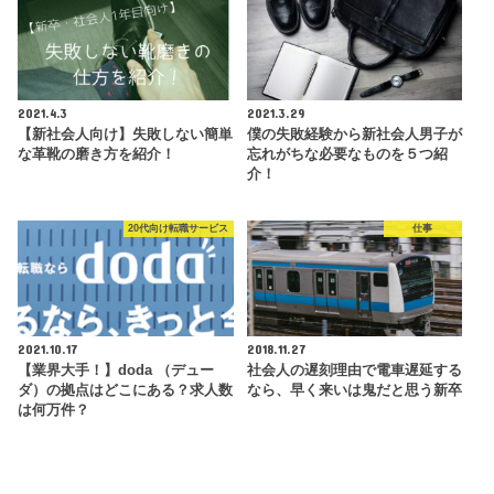
2021.4.3
2021.3.29
【新社会人向け】失敗しない簡単
僕の失敗経験から新社会人男子が
な革靴の磨き方を紹介！
忘れがちな必要なものを５つ紹
介！
20代向け転職サービス
仕事
2021.10.17
2018.11.27
【業界大手！】doda （デュー
社会人の遅刻理由で電車遅延する
ダ）の拠点はどこにある？求人数
なら、早く来いは鬼だと思う新卒
は何万件？