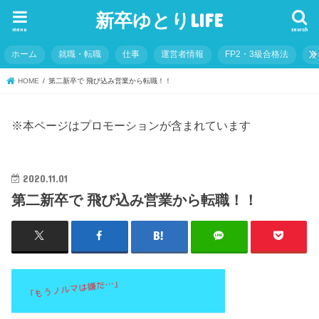
新卒ゆとりLIFE
menu
search
ホーム
就職・転職
仕事
運営者情報
FP2・3級合格法
そ
HOME
第二新卒で 飛び込み営業から転職！！
※本ページはプロモーションが含まれています
2020.11.01
第二新卒で 飛び込み営業から転職！！