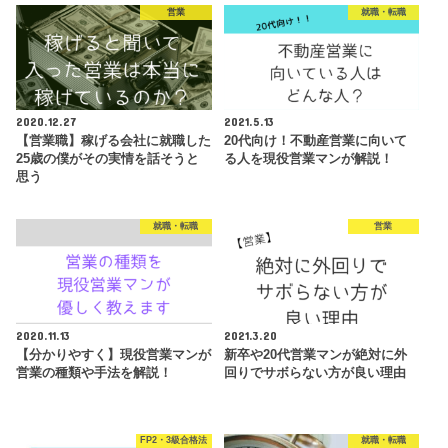
営業
就職・転職
2020.12.27
2021.5.13
【営業職】稼げる会社に就職した
20代向け！不動産営業に向いて
25歳の僕がその実情を話そうと
る人を現役営業マンが解説！
思う
就職・転職
営業
2020.11.13
2021.3.20
【分かりやすく】現役営業マンが
新卒や20代営業マンが絶対に外
営業の種類や手法を解説！
回りでサボらない方が良い理由
FP2・3級合格法
就職・転職