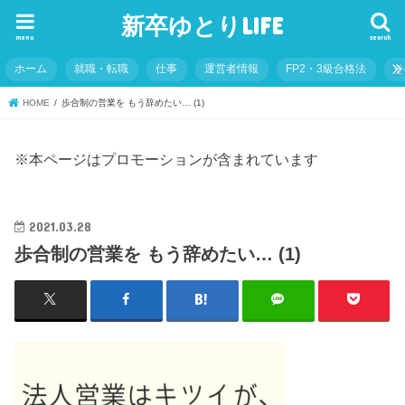
新卒ゆとりLIFE
menu
search
ホーム
就職・転職
仕事
運営者情報
FP2・3級合格法
そ
HOME
歩合制の営業を もう辞めたい… (1)
※本ページはプロモーションが含まれています
2021.03.28
歩合制の営業を もう辞めたい… (1)