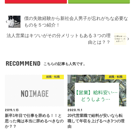
僕の失敗経験から新社会人男子が忘れがちな必要な
ものを５つ紹介！
法人営業はキツいがその分メリットもある３つの理
由とは？？
RECOMMEND
こちらの記事も人気です。
就職・転職
就職・転職
2019.1.13
2020.11.1
新卒1年目で仕事を辞める！！と
20代営業職で給料が安いなら転
思った俺は本当に辞めるべきなの
職して年収を上げるべき3つの理
か？？
由