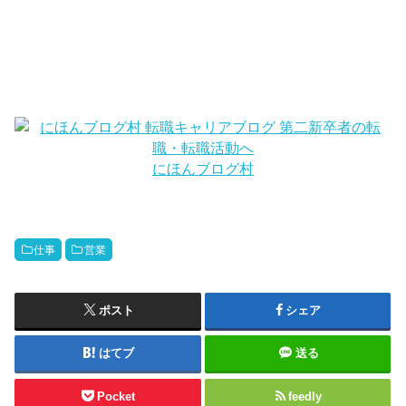
にほんブログ村
仕事
営業
ポスト
シェア
はてブ
送る
Pocket
feedly