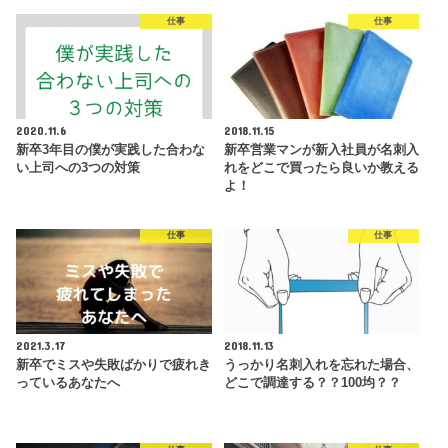
仕事
仕事
2020.11.6
2018.11.15
新卒3年目の僕が実践した合わな
新卒営業マンが新入社員が名刺入
い上司への3つの対策
れをどこで買ったら良いか教える
よ！
仕事
仕事
2021.3.17
2018.11.13
新卒でミスや失敗ばかりで疲れき
うっかり名刺入れを忘れた場合、
っているあなたへ
どこで調達する？？100均？？