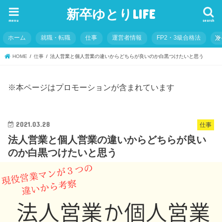
新卒ゆとりLIFE
menu
search
ホーム
就職・転職
仕事
運営者情報
FP2・3級合格法
そ
HOME
仕事
法人営業と個人営業の違いからどちらが良いのか白黒つけたいと思う
※本ページはプロモーションが含まれています
2021.03.28
仕事
法人営業と個人営業の違いからどちらが良い
のか白黒つけたいと思う