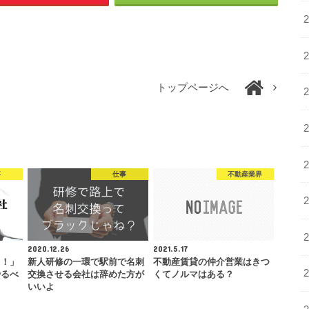
トップページへ
事
仕事
不動産業界
2020.12.26
2021.5.17
る！」
新人研修の一環で駅前で名刺
不動産賃貸の仲介営業はきつ
やるべ
交換させる会社は辞めた方が
くてノルマはある？
いいよ