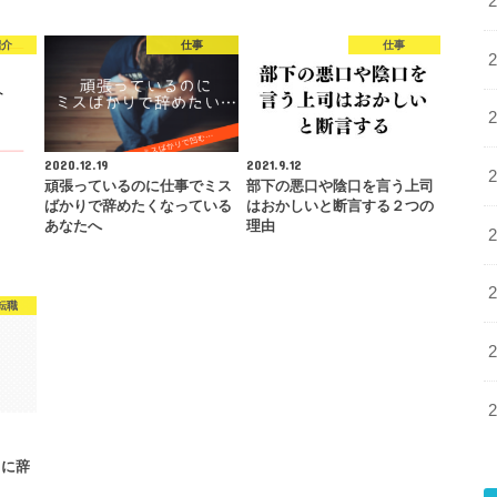
紹介
仕事
仕事
2020.12.19
2021.9.12
頑張っているのに仕事でミス
部下の悪口や陰口を言う上司
ばかりで辞めたくなっている
はおかしいと断言する２つの
あなたへ
理由
転職
当に辞