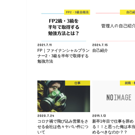
FP2・3級合格法
自己
2021.7.11
2024.7.15
FP｜ファイナンシャルプラン
自己紹介
ナー2・3級を半年で取得する
勉強方法
仕事
就職・
2020.7.24
2019.1.13
コロナ禍で飛び込み営業をさ
新卒1年目で仕事を辞め
せる会社は色々ヤバい件につ
る！！と思った俺は本
いて
めるべきなのか？？