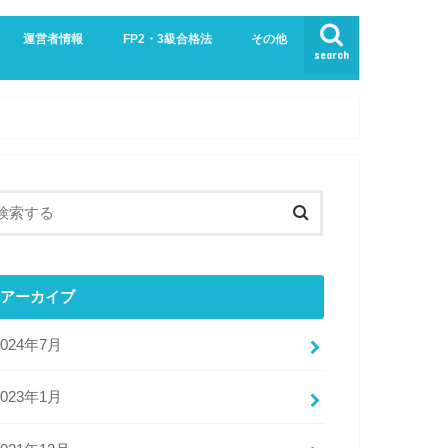
運営者情報
FP2・3級合格法
その他
search
業界
生活
お問い合わせ
プライバシーポリシー・免責事項
サイトマップ
アーカイブ
2024年7月
2023年1月