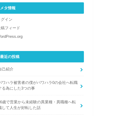
メタ情報
ログイン
投稿フィード
ordPress.org
最近の投稿
自己紹介
パワハラ被害者の僕がパワハラ0の会社へ転職
する為にした3つの事
26歳で営業から未経験の異業種・異職種へ転
職して人生が好転した話