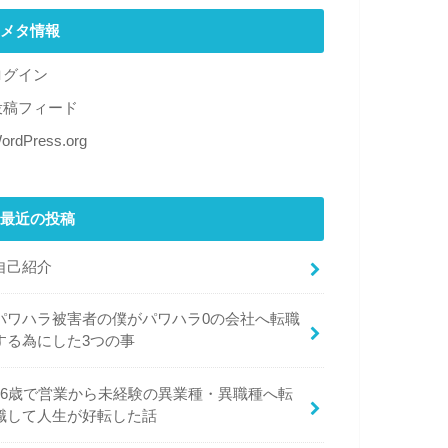
メタ情報
ログイン
投稿フィード
ordPress.org
最近の投稿
自己紹介
パワハラ被害者の僕がパワハラ0の会社へ転職
する為にした3つの事
26歳で営業から未経験の異業種・異職種へ転
職して人生が好転した話