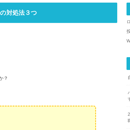
の対処法３つ
W
か？