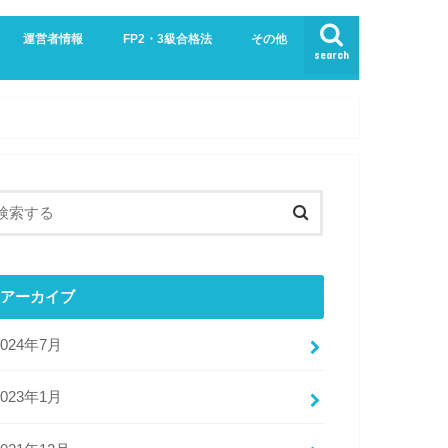
運営者情報
FP2・3級合格法
その他
search
業界
生活
お問い合わせ
プライバシーポリシー・免責事項
サイトマップ
アーカイブ
2024年7月
2023年1月