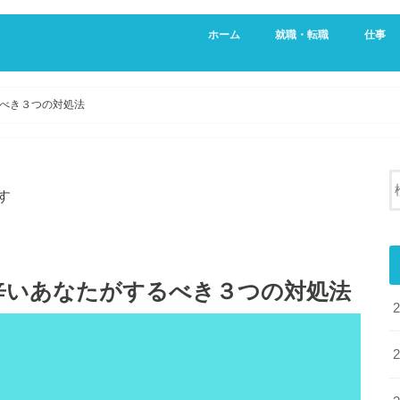
ホーム
就職・転職
仕事
新卒・就活生向け
20代向け転職サービス
営業
不動産
べき３つの対処法
す
辛いあなたがするべき３つの対処法