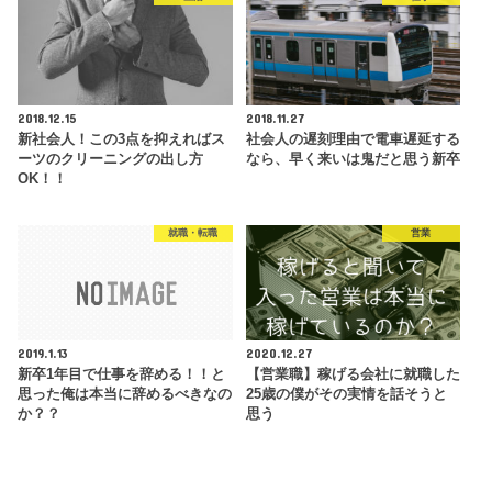
2018.12.15
2018.11.27
新社会人！この3点を抑えればス
社会人の遅刻理由で電車遅延する
ーツのクリーニングの出し方
なら、早く来いは鬼だと思う新卒
OK！！
就職・転職
営業
2019.1.13
2020.12.27
新卒1年目で仕事を辞める！！と
【営業職】稼げる会社に就職した
思った俺は本当に辞めるべきなの
25歳の僕がその実情を話そうと
か？？
思う