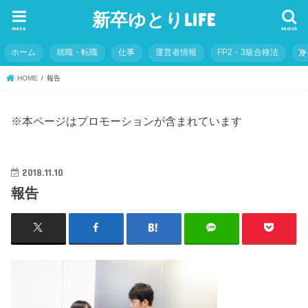
新卒ゆとりLIFE
menu
search
ホーム
就職・転職
仕事
運営者情報
FP2・3級合格法
そ
HOME
報告
※本ページはプロモーションが含まれています
2018.11.10
報告