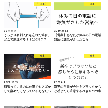
仕事
仕事
2018.11.13
2020.11.22
うっかり名刺入れを忘れた場合、
【営業】あなたが休みの日の電話
どこで調達する？？100均？？
対応に嫌気がさしたなら
仕事
仕事
2020.12.19
2021.4.9
頑張っているのに仕事でミスばか
新卒の営業が会社をブラックかも
りで辞めたくなっているあなたへ
と感じたら注意するべき５つの事
生活
仕事