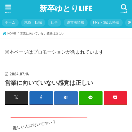
新卒ゆとりLIFE
menu
search
ホーム
就職・転職
仕事
運営者情報
FP2・3級合格法
そ
HOME
営業に向いていない感覚は正しい
※本ページはプロモーションが含まれています
2024.07.14
営業に向いていない感覚は正しい