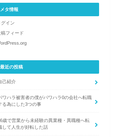
メタ情報
ログイン
投稿フィード
ordPress.org
最近の投稿
自己紹介
パワハラ被害者の僕がパワハラ0の会社へ転職
する為にした3つの事
26歳で営業から未経験の異業種・異職種へ転
職して人生が好転した話