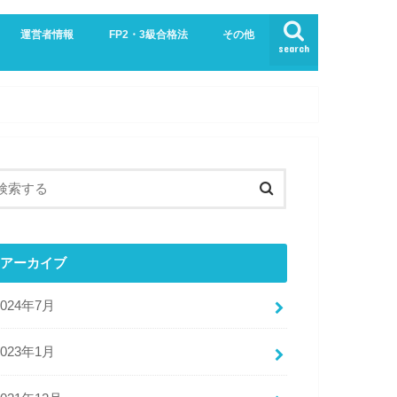
運営者情報
FP2・3級合格法
その他
search
業界
生活
お問い合わせ
プライバシーポリシー・免責事項
サイトマップ
アーカイブ
2024年7月
2023年1月