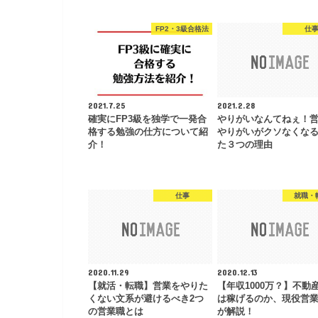
FP2・3級合格法
仕
2021.7.25
2021.2.28
確実にFP3級を独学で一発合
やりがいなんてねぇ！
格する勉強の仕方について紹
やりがいがクソなくな
介！
た３つの理由
仕事
就職・
2020.11.29
2020.12.13
【就活・転職】営業をやりた
【年収1000万？】不動
くない文系が避けるべき2つ
は稼げるのか、現役営
の営業職とは
が解説！