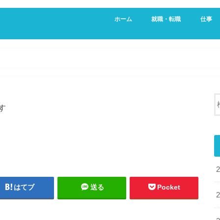
ホーム
就職・転職
仕事
新卒・就活生向け
20代向け転職サービス
営業
不動産
す
はてブ
送る
Pocket