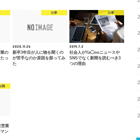
事
仕事
仕事
2020.11.26
2019.7.2
営業の
新卒3年目が人に物を聞くの
社会人がYa◯ooニュースや
るたっ
が苦手なのか原因を探ってみ
SNSでなく新聞を読むべき3
た
つの理由
転職
産営業
業マン