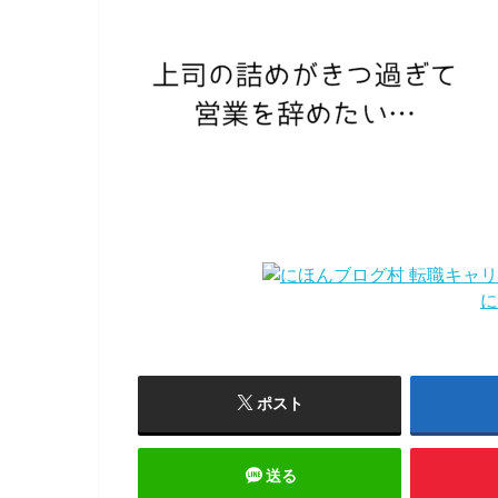
に
ポスト
送る