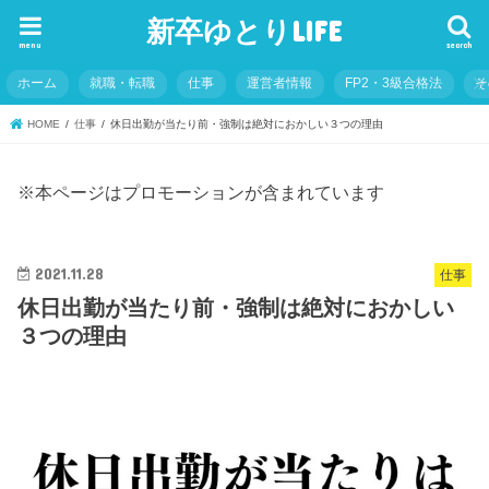
新卒ゆとりLIFE
menu
search
ホーム
就職・転職
仕事
運営者情報
FP2・3級合格法
そ
HOME
仕事
休日出勤が当たり前・強制は絶対におかしい３つの理由
※本ページはプロモーションが含まれています
2021.11.28
仕事
休日出勤が当たり前・強制は絶対におかしい
３つの理由