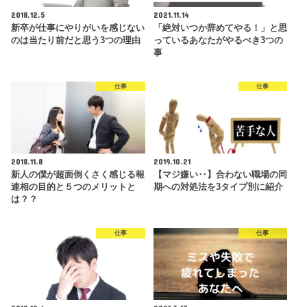
2018.12.5
2021.11.14
新卒が仕事にやりがいを感じない
「絶対いつか辞めてやる！」と思
のは当たり前だと思う3つの理由
っているあなたがやるべき3つの
事
仕事
仕事
2018.11.8
2019.10.21
新人の僕が超面倒くさく感じる報
【マジ嫌い‥】合わない職場の同
連相の目的と５つのメリットと
期への対処法を3タイプ別に紹介
は？？
仕事
仕事