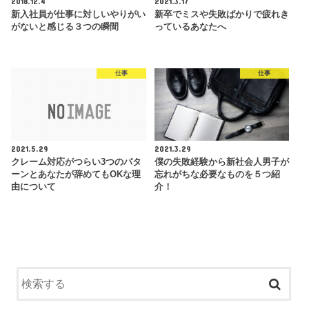
2018.12.4
2021.3.17
新入社員が仕事に対しいやりがい
新卒でミスや失敗ばかりで疲れき
がないと感じる３つの瞬間
っているあなたへ
仕事
仕事
2021.5.29
2021.3.29
クレーム対応がつらい3つのパタ
僕の失敗経験から新社会人男子が
ーンとあなたが辞めてもOKな理
忘れがちな必要なものを５つ紹
由について
介！