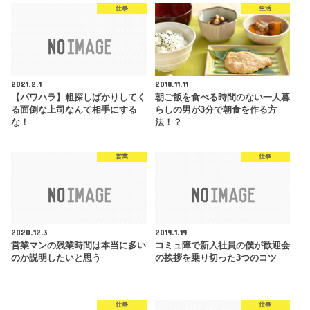
仕事
生活
2021.2.1
2018.11.11
【パワハラ】粗探しばかりしてく
朝ご飯を食べる時間のない一人暮
る面倒な上司なんて相手にする
らしの男が3分で朝食を作る方
な！
法！？
営業
仕事
2020.12.3
2019.1.19
営業マンの残業時間は本当に多い
コミュ障で新入社員の僕が歓迎会
のか説明したいと思う
の挨拶を乗り切った3つのコツ
仕事
仕事