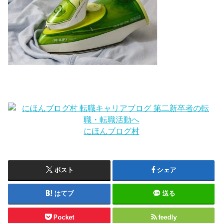
にほんブログ村
ポスト
シェア
はてブ
送る
Pocket
feedly