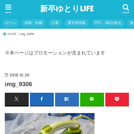
新卒ゆとりLIFE
menu
search
ホーム
就職・転職
仕事
運営者情報
FP2・3級合格法
そ
HOME
img_9306
※本ページはプロモーションが含まれています
2018.12.30
img_9306