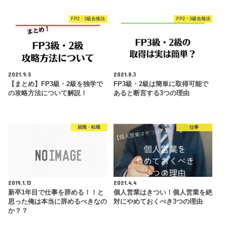
FP2・3級合格法
FP2・3級合格法
2021.9.5
2021.8.3
【まとめ】FP3級・2級を独学で
FP3級・2級は簡単に取得可能で
の攻略方法について解説！
あると断言する3つの理由
就職・転職
仕事
2019.1.13
2021.4.4
新卒1年目で仕事を辞める！！と
個人営業はきつい！個人営業を絶
思った俺は本当に辞めるべきなの
対にやめておくべき3つの理由
か？？