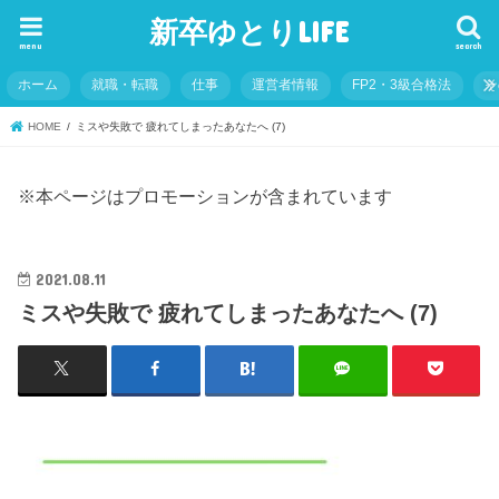
新卒ゆとりLIFE
menu
search
ホーム
就職・転職
仕事
運営者情報
FP2・3級合格法
そ
HOME
ミスや失敗で 疲れてしまったあなたへ (7)
※本ページはプロモーションが含まれています
2021.08.11
ミスや失敗で 疲れてしまったあなたへ (7)