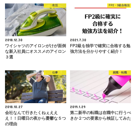
生活
FP2・3級合格法
2018.12.30
2021.7.30
ワイシャツのアイロンがけが面倒
FP2級を独学で確実に合格する勉
な新入社員にオススメのアイロン
強方法を分かりやすく紹介！
３選
仕事
就職・転職
2018.10.27
2019.1.29
会社なんて行きたくねぇええ
第二新卒の転職は在職中に行うべ
え！！日曜日の夜から憂鬱な５つ
きか２つの要素から検証してみた
の理由