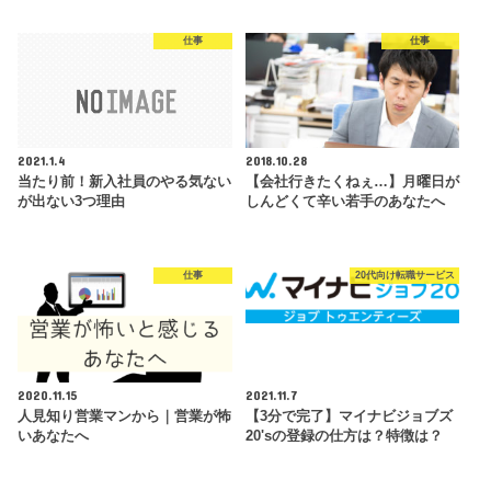
仕事
仕事
2021.1.4
2018.10.28
当たり前！新入社員のやる気ない
【会社行きたくねぇ…】月曜日が
が出ない3つ理由
しんどくて辛い若手のあなたへ
仕事
20代向け転職サービス
2020.11.15
2021.11.7
人見知り営業マンから｜営業が怖
【3分で完了】マイナビジョブズ
いあなたへ
20'sの登録の仕方は？特徴は？