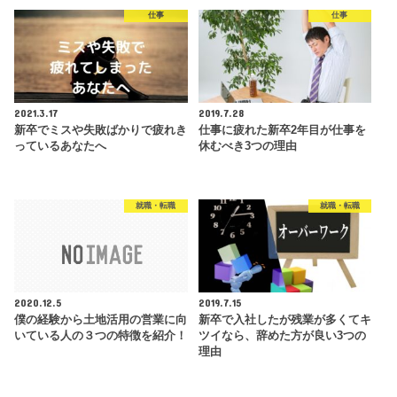
仕事
仕事
2021.3.17
2019.7.28
新卒でミスや失敗ばかりで疲れき
仕事に疲れた新卒2年目が仕事を
っているあなたへ
休むべき3つの理由
就職・転職
就職・転職
2020.12.5
2019.7.15
僕の経験から土地活用の営業に向
新卒で入社したが残業が多くてキ
いている人の３つの特徴を紹介！
ツイなら、辞めた方が良い3つの
理由