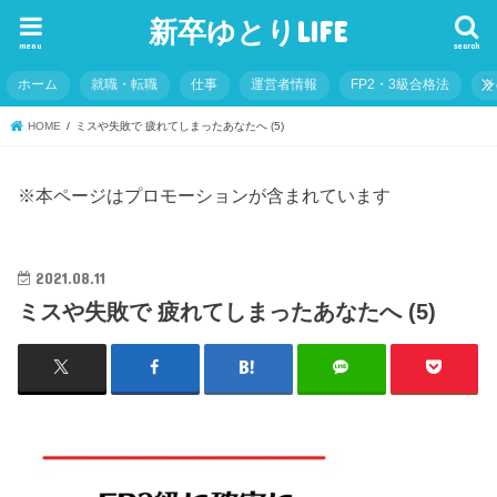
新卒ゆとりLIFE
menu
search
ホーム
就職・転職
仕事
運営者情報
FP2・3級合格法
そ
HOME
ミスや失敗で 疲れてしまったあなたへ (5)
※本ページはプロモーションが含まれています
2021.08.11
ミスや失敗で 疲れてしまったあなたへ (5)