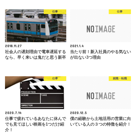
仕事
仕事
2018.11.27
2021.1.4
社会人の遅刻理由で電車遅延する
当たり前！新入社員のやる気ない
なら、早く来いは鬼だと思う新卒
が出ない3つ理由
仕事
就職・転職
2020.7.14
2020.12.5
仕事で疲れているあなたに休んで
僕の経験から土地活用の営業に向
でも見てほしい映画を1つだけ紹
いている人の３つの特徴を紹介！
介！