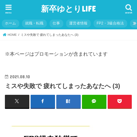
新卒ゆとりLIFE
menu
search
ホーム
就職・転職
仕事
運営者情報
FP2・3級合格法
そ
HOME
ミスや失敗で 疲れてしまったあなたへ (3)
※本ページはプロモーションが含まれています
2021.08.10
ミスや失敗で 疲れてしまったあなたへ (3)