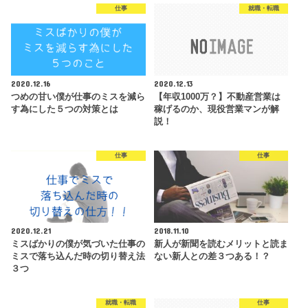
仕事
就職・転職
2020.12.16
2020.12.13
つめの甘い僕が仕事のミスを減ら
【年収1000万？】不動産営業は
す為にした５つの対策とは
稼げるのか、現役営業マンが解
説！
仕事
仕事
2020.12.21
2018.11.10
ミスばかりの僕が気づいた仕事の
新人が新聞を読むメリットと読ま
ミスで落ち込んだ時の切り替え法
ない新人との差３つある！？
３つ
就職・転職
仕事