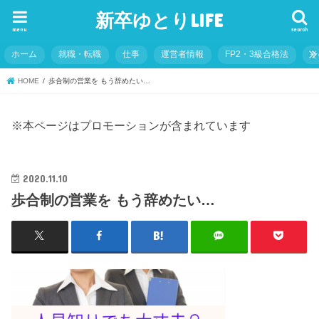
新卒ゆとりLIFE
menu
search
ホーム
就職・転職
仕事
運営者情報
FP2・3級合格法
そ
HOME
歩合制の営業を もう辞めたい…
※本ページはプロモーションが含まれています
2020.11.10
歩合制の営業を もう辞めたい…