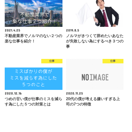
2021.4.25
2019.8.5
不動産業界でノルマのない２つの
ノルマがきつくて辞めたいあなた
楽な仕事を紹介！
が失敗しない為にするべき３つの
事
仕事
仕事
2020.12.16
2020.11.25
つめの甘い僕が仕事のミスを減ら
20代の僕が考える嫌いすぎる上
す為にした５つの対策とは
司の7つの特徴