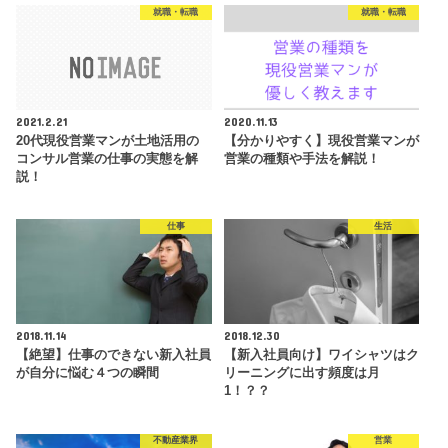
就職・転職
就職・転職
2021.2.21
2020.11.13
20代現役営業マンが土地活用の
【分かりやすく】現役営業マンが
コンサル営業の仕事の実態を解
営業の種類や手法を解説！
説！
仕事
生活
2018.11.14
2018.12.30
【絶望】仕事のできない新入社員
【新入社員向け】ワイシャツはク
が自分に悩む４つの瞬間
リーニングに出す頻度は月
1！？？
不動産業界
営業