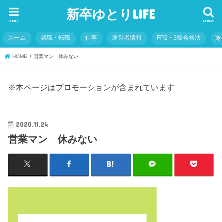
新卒ゆとりLIFE
menu
search
ホーム
就職・転職
仕事
運営者情報
FP2・3級合格法
そ
HOME
営業マン 休みない
※本ページはプロモーションが含まれています
2020.11.24
営業マン 休みない