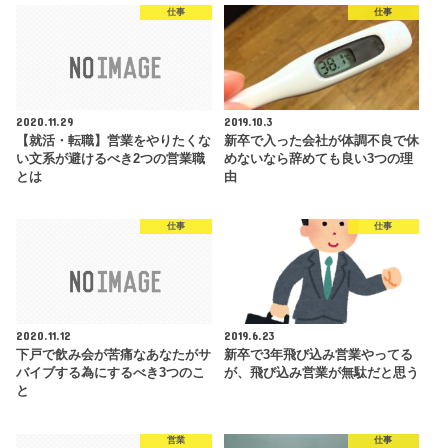
仕事
仕事
2020.11.29
2019.10.3
【就活・転職】営業をやりたくな
新卒で入った会社が体調不良で休
い文系が避けるべき2つの営業職
めないなら辞めても良い3つの理
とは
由
仕事
仕事
2020.11.12
2019.6.23
下戸で飲み会が苦痛なあなたがサ
新卒で3年飛び込み営業やってる
バイブする為にするべき3つのこ
が、飛び込み営業が無駄だと思う
と
営業
仕事