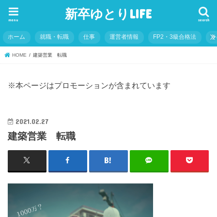
新卒ゆとりLIFE
menu
search
ホーム
就職・転職
仕事
運営者情報
FP2・3級合格法
そ
HOME
建築営業 転職
※本ページはプロモーションが含まれています
2021.02.27
建築営業 転職