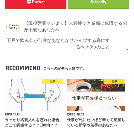
Pocket
feedly
【現役営業マンより】未経験で営業職に転職するの
が不安なあなたへ
下戸で飲み会が苦痛なあなたがサバイブする為にす
るべき3つのこと
RECOMMEND
こちらの記事も人気です。
仕事
仕事
2018.11.13
2020.10.12
うっかり名刺入れを忘れた場合、
仕事が死にたいほど辛くて絶望し
どこで調達する？？100均？？
ている新卒や若手のあなたへ