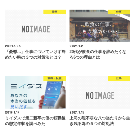
仕事
仕事
2021.1.25
2021.1.2
「憂鬱…」仕事についていけず辞
20代が飲食の仕事を辞めたくな
めたい時の３つの対策法とは？
る6つの理由とは
就職・転職
仕事
2019.1.14
2021.1.15
ミイダスで第二新卒の僕の転職後
上司の理不尽な八つ当たりから生
の想定年収を調べみた
き残る為の５つの対処法