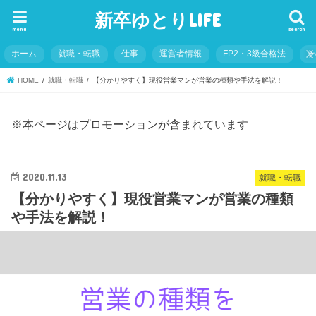
新卒ゆとりLIFE
menu
search
ホーム
就職・転職
仕事
運営者情報
FP2・3級合格法
そ
HOME
就職・転職
【分かりやすく】現役営業マンが営業の種類や手法を解説！
※本ページはプロモーションが含まれています
2020.11.13
就職・転職
【分かりやすく】現役営業マンが営業の種類
や手法を解説！